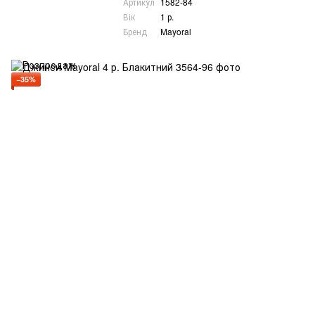
Артикул
1582-84
Вік
1 р.
Бренд
Mayoral
−35%