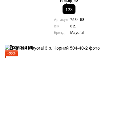
Розмір, см
128
Артикул
7534-58
Вік
8 р.
Бренд
Mayoral
−30%