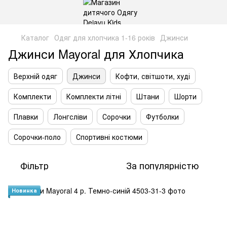
Каталог
Одяг для хлопчика 1-16 років
Джинси
Джинси Mayoral для Хлопчика
Верхній одяг
Джинси
Кофти, світшоти, худі
Комплекти
Комплекти літні
Штани
Шорти
Плавки
Лонгсліви
Сорочки
Футболки
Сорочки-поло
Спортивні костюми
Фільтр
За популярністю
Новинка