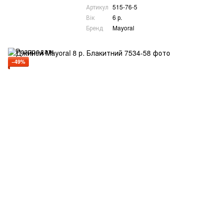
Артикул
515-76-5
Вік
6 р.
Бренд
Mayoral
−49%