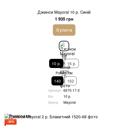
Джинси Mayoral 10 р. Синій
1 935 грн
Купити
Вік
10 р.
16 р.
Розмір, см
140
162
Артикул
6570-17-2
Вік
10 р.
Бренд
Mayoral
−30%