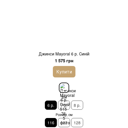
Джинси Mayoral 6 р. Синій
1 575 грн
Купити
Вік
6 р.
7 р.
8 р.
Розмір, см
116
122
128