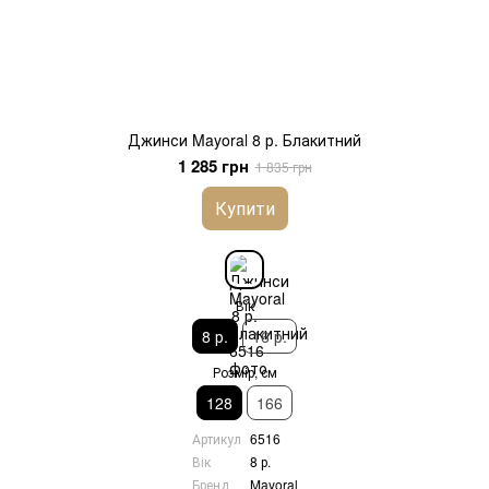
Джинси Mayoral 8 р. Блакитний
1 285 грн
1 835 грн
Купити
Вік
8 р.
16 р.
Розмір, см
128
166
Артикул
6516
Вік
8 р.
Бренд
Mayoral