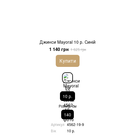
Джинси Mayoral 10 р. Синій
1 140 грн
1 625 грн
Купити
Вік
10 р.
Розмір, см
140
Артикул
4562-19-9
Вік
10 р.