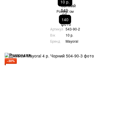
10 р.
Розмір, см
140
Артикул
543-90-2
Вік
10 р.
Бренд
Mayoral
−30%