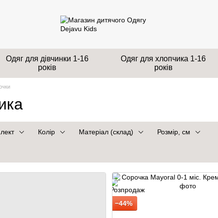
Одяг для дівчинки 1-16
Одяг для хлопчика 1-16
років
років
очки
ика
лект
Колір
Матеріал (склад)
Розмір, см
−44%