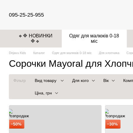
Перейти до основного контенту
095-25-25-955
🔹🔷 НОВИНКИ
Одяг для малюків 0-18
🔷🔹
міс
Dejavu Kids
Каталог
Одяг для малюків 0-18 міс
Для хлопчика
Сор
Сорочки Mayoral для Хлопч
Фільтр
Вид товару
Для кого
Вік
Комп
Ціна, грн
−50%
−30%