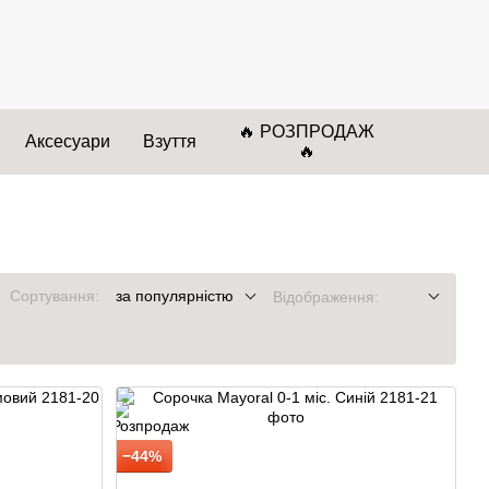
🔥 РОЗПРОДАЖ
Аксесуари
Взуття
🔥
Сортування:
за популярністю
Відображення:
−44%