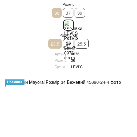
Розмір
36
37
39
Розмір, см
23.5
24
25.5
Артикул
0076
Розмір
36
Бренд
LEVI`S
Новинка