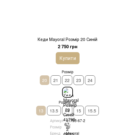
Кеди Mayoral Розмір 20 Синій
2 750 грн
Купити
Розмір
20
21
22
23
24
Розмір, см
13
13.5
14
15
15.5
Артикул
41795-67-2
Розмір
20
Бренд
Mayoral