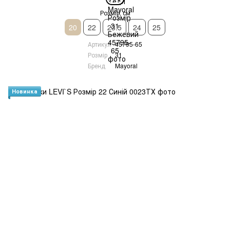
Розмір, см
20
22
23.5
24
25
Артикул
45795-65
Розмір
31
Бренд
Mayoral
Новинка