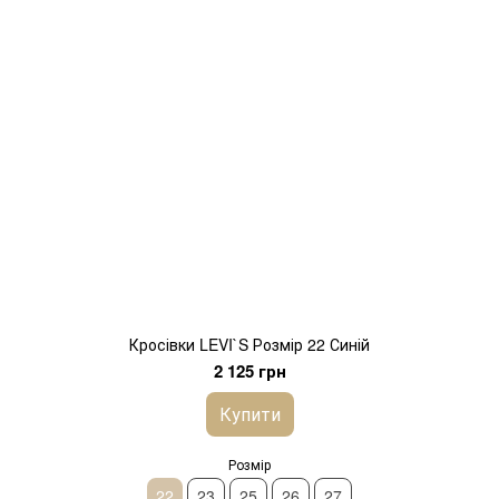
Кросівки LEVI`S Розмір 22 Синій
2 125 грн
Купити
Розмір
22
23
25
26
27