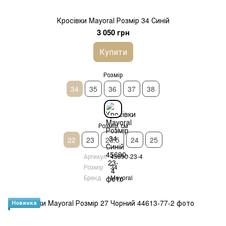
Кросівки Mayoral Розмір 34 Синій
3 050 грн
Купити
Розмір
34
35
36
37
38
Розмір, см
22
23
23.5
24
25
Артикул
45690-23-4
Розмір
34
Бренд
Mayoral
Новинка