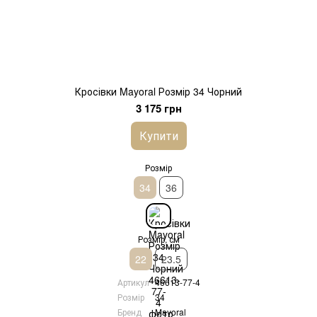
Кросівки Mayoral Розмір 34 Чорний
3 175 грн
Купити
Розмір
34
36
Розмір, см
22
23.5
Артикул
46613-77-4
Розмір
34
Бренд
Mayoral