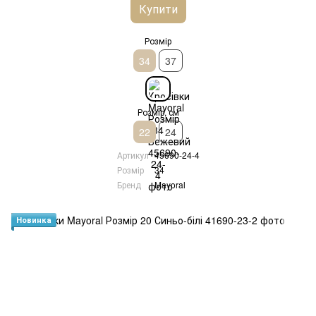
Купити
Розмір
34
37
Розмір, см
22
24
Артикул
45690-24-4
Розмір
34
Бренд
Mayoral
Новинка