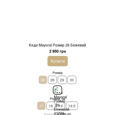
Кеди Mayoral Розмір 26 Бежевий
2 950 грн
Купити
Розмір
26
28
29
30
Розмір, см
17
18
19
19.5
Артикул
43795-65