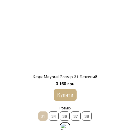
Кеди Mayoral Розмір 31 Бежевий
3 160 грн
Купити
Розмір
31
34
36
37
38