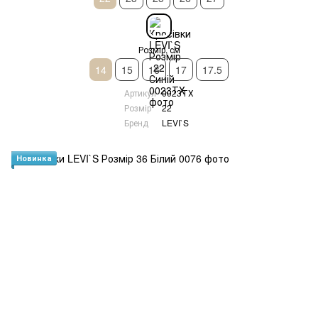
Розмір, см
14
15
16
17
17.5
Артикул
0023ТХ
Розмір
22
Бренд
LEVI`S
Новинка