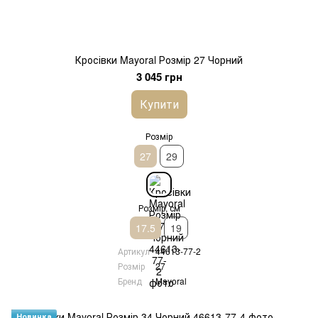
Кросівки Mayoral Розмір 27 Чорний
3 045 грн
Купити
Розмір
27
29
Розмір, см
17.5
19
Артикул
44613-77-2
Розмір
27
Бренд
Mayoral
Новинка