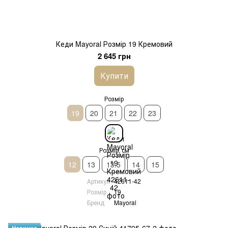
Кеди Mayoral Розмір 19 Кремовий
2 645 грн
Купити
Розмір
19
20
21
22
23
Розмір, см
12
13
13.5
14
15
Артикул
42611-42
Розмір
19
Бренд
Mayoral
Новинка