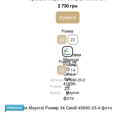
2 730 грн
Купити
Розмір
20
22
Розмір, см
13
14
Артикул
41690-23-2
Розмір
20
Бренд
Mayoral
Новинка