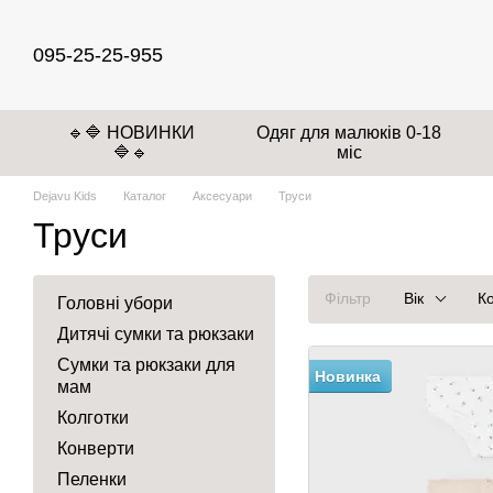
Перейти до основного контенту
095-25-25-955
🔹🔷 НОВИНКИ
Одяг для малюків 0-18
🔷🔹
міс
Dejavu Kids
Каталог
Аксесуари
Труси
Труси
Фільтр
Вік
К
Головні убори
Дитячі сумки та рюкзаки
Сумки та рюкзаки для
Новинка
мам
Колготки
Конверти
Пеленки