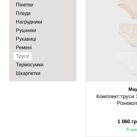
Пінетки
Пледи
Нагрудники
Рушники
Рукавиці
Ремені
Труси
Термосумки
Шкарпетки
May
Комплект:труси 3
Різноко
1 060 г
В ная