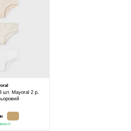
oral
 шт. Mayoral 2 р.
льоровий
рн
вності