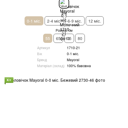
Вік
0-1 міс.
2-4 міс.
6-9 міс.
12 міс.
Розмір, см
55
65
75
80
Артикул
1710-21
Вік
0-1 міс.
Бренд
Mayoral
Матеріал (склад)
100% бавовна
Хіт