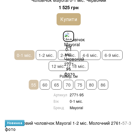
1 525 грн
Купити
Вік
0-1 міс.
1-2 міс.
2-4 міс.
4-6 міс.
6-9 міс.
12 міс.
18 міс.
Розмір, см
55
60
65
70
75
80
86
Артикул
2771-95
Вік
0-1 міс.
Бренд
Mayoral
Новинка