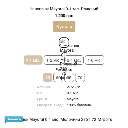
Чоловічок Mayoral 0-1 міс. Рожевий
1 200 грн
Купити
Вік
0-1 міс.
1-2 міс.
2-4 міс.
4-6 міс.
Розмір, см
55
60
65
70
Артикул
2751-72
Вік
0-1 міс.
Бренд
Mayoral
Матеріал (склад)
100% бавовна
Новинка