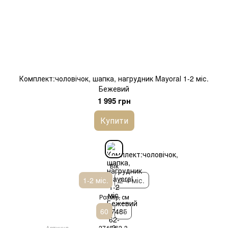
Комплект:чоловічок, шапка, нагрудник Mayoral 1-2 міс.
Бежевий
1 995 грн
Купити
Вік
1-2 міс.
2-4 міс.
Розмір, см
60
65
Артикул
2748-62-3