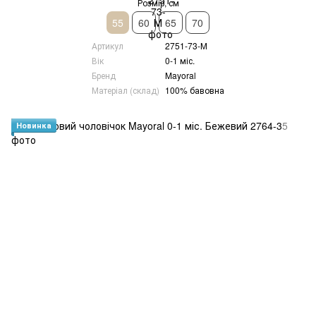
Розмір, см
55
60
65
70
Артикул
2751-73-М
Вік
0-1 міс.
Бренд
Mayoral
Матеріал (склад)
100% бавовна
Новинка