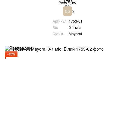
Розмір, см
55
Артикул
1753-61
Вік
0-1 міс.
Бренд
Mayoral
−20%