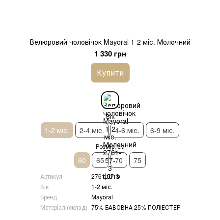
Велюровий чоловічок Mayoral 1-2 міс. Молочний
1 330 грн
Купити
Вік
1-2 міс.
2-4 міс.
4-6 міс.
6-9 міс.
Розмір, см
60
65
70
75
Артикул
2761-57-3
Вік
1-2 міс.
Бренд
Mayoral
Матеріал (склад)
75% БАВОВНА 25% ПОЛІЕСТЕР