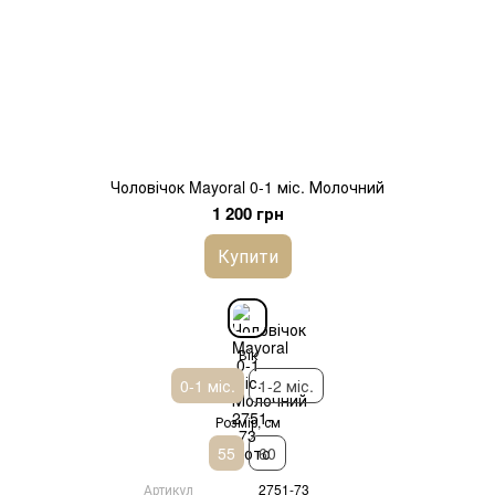
Чоловічок Mayoral 0-1 міс. Молочний
1 200 грн
Купити
Вік
0-1 міс.
1-2 міс.
Розмір, см
55
60
Артикул
2751-73