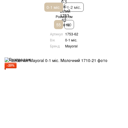
0-1 міс.
1-2 міс.
Розмір, см
55
60
Артикул
1753-62
Вік
0-1 міс.
Бренд
Mayoral
−20%