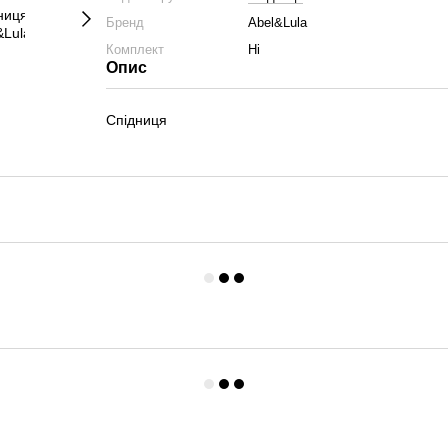
Бренд
Abel&Lula
Комплект
Ні
Опис
Спідниця