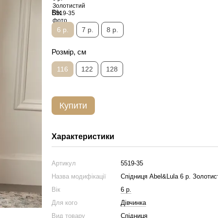
Вік
6 р.
7 р.
8 р.
Розмір, см
116
122
128
Купити
Характеристики
Артикул
5519-35
Назва модифікації
Спідниця Abel&Lula 6 р. Золотис
Вік
6 р.
Для кого
Дівчинка
Вид товару
Спідниця