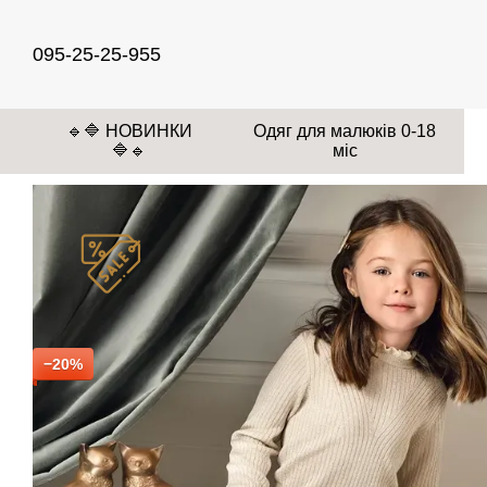
Перейти до основного контенту
095-25-25-955
🔹🔷 НОВИНКИ
Одяг для малюків 0-18
🔷🔹
міс
−20%