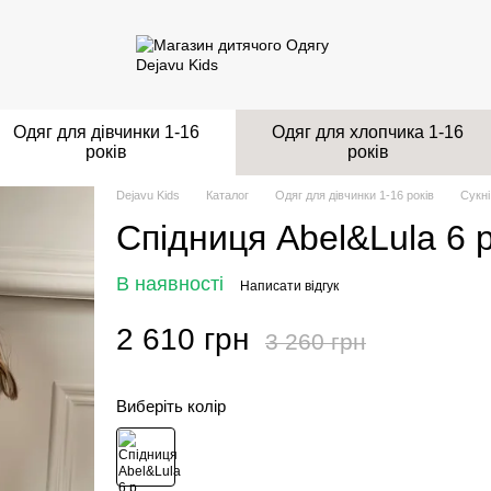
Одяг для дівчинки 1-16
Одяг для хлопчика 1-16
років
років
Dejavu Kids
Каталог
Одяг для дівчинки 1-16 років
Сукні
Спідниця Abel&Lula 6 
В наявності
Написати відгук
2 610 грн
3 260 грн
Виберіть колір