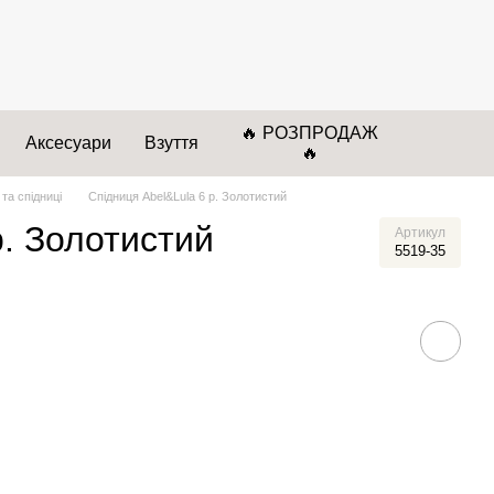
🔥 РОЗПРОДАЖ
Аксесуари
Взуття
🔥
 та спідниці
Спідниця Abel&Lula 6 р. Золотистий
р. Золотистий
Артикул
5519-35