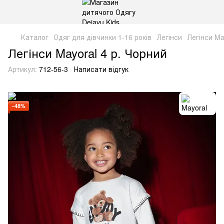
Каталог
Одяг для дівчинки 1-16 років
Легінси
Легінси Ma
Легінси Mayoral 4 р. Чорний
Артикул:
712-56-3
Написати відгук
−48%