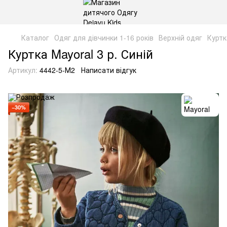
Каталог
Одяг для дівчинки 1-16 років
Верхній одяг
Куртк
Куртка Mayoral 3 р. Синій
Артикул:
4442-5-М2
Написати відгук
−30%