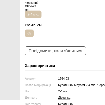
Вік
2-4 міс.
Розмір, см
65
Повідомити, коли з'явиться
Характеристики
Артикул
1764-93
Назва модифікації
Купальник Mayoral 2-4 міс. Черв
Вік
2-4 міс.
Для кого
Дівчинка
Вид товару
Купальник