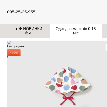
Перейти до основного контенту
095-25-25-955
🔹🔷 НОВИНКИ
Одяг для малюків 0-18
🔷🔹
міс
−20%