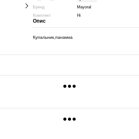
Бренд
Mayoral
Комплект
Ні
Опис
Купальник,панамка