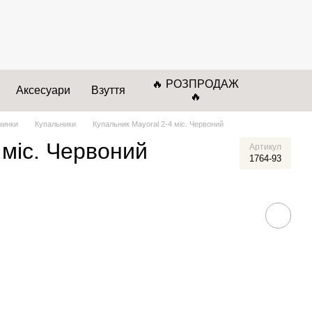
🔥 РОЗПРОДАЖ
Аксесуари
Взуття
🔥
чинки
Купальники
Купальник Mayoral 2-4 міс. Червоний
 міс. Червоний
Артикул
1764-93