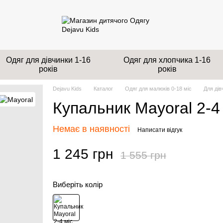
Одяг для дівчинки 1-16
Одяг для хлопчика 1-16
років
років
Dejavu Kids
Каталог
Одяг для малюків 0-18 міс
Для дів
Купальник Mayoral 2-4
Немає в наявності
Написати відгук
1 245 грн
1 555 грн
Виберіть колір