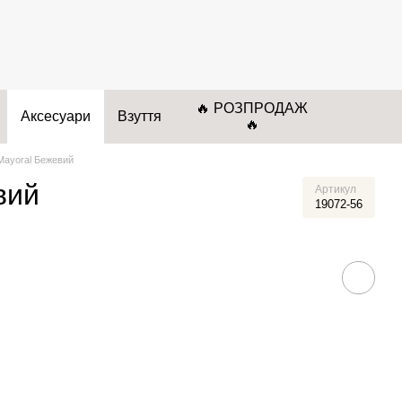
🔥 РОЗПРОДАЖ
Аксесуари
Взуття
🔥
Mayoral Бежевий
вий
Артикул
19072-56