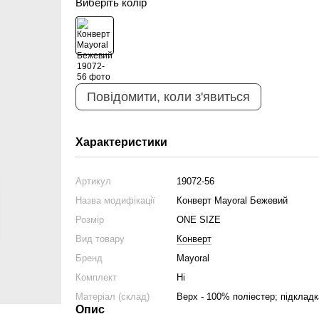
Виберіть колір
Повідомити, коли з'явиться
Характеристики
Артикул
19072-56
Назва модифікації
Конверт Mayoral Бежевий
Розмір
ONE SIZE
Вид товару
Конверт
Бренд
Mayoral
Комплект
Ні
Матеріал (склад)
Верх - 100% поліестер; підклад
Опис