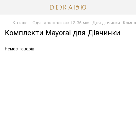
Каталог
Одяг для малюків 12-36 міс
Для дівчинки
Компл
Комплекти Mayoral для Дівчинки
Немає товарів