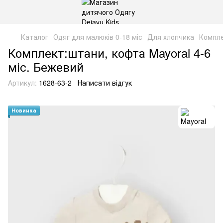
Каталог
Одяг для малюків 0-18 міс
Для хлопчика
Компл
Комплект:штани, кофта Mayoral 4-6
міс. Бежевий
Артикул:
1628-63-2
Написати відгук
Новинка