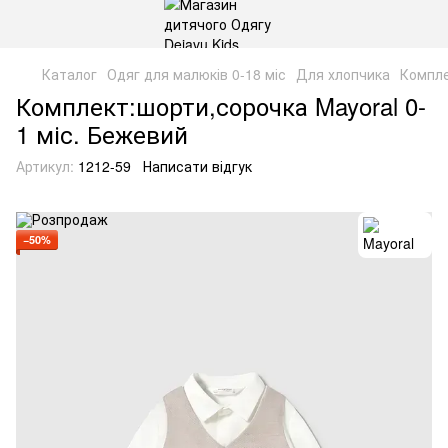
Каталог
Одяг для малюків 0-18 міс
Для хлопчика
Компле
Комплект:шорти,сорочка Mayoral 0-
1 міс. Бежевий
Артикул:
1212-59
Написати відгук
−50%