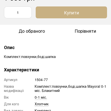
Купити
До обраного
Порівняти
Опис
Комплект:повзунки,боді,шапка
Характеристики
Артикул
1504-77
Назва
Комплект:повзунки,боді,шапка Mayoral 0-1
модифікації
міс. Блакитний
Вік
0-1 міс.
Для кого
Хлопчик
Вид товару
Комплект