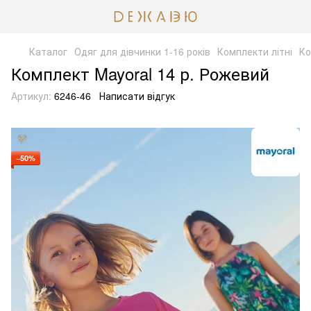
Каталог
Одяг для дівчинки 1-16 років
Комплекти літні
Ко
Комплект Mayoral 14 р. Рожевий
Артикул:
6246-46
Написати відгук
−50%