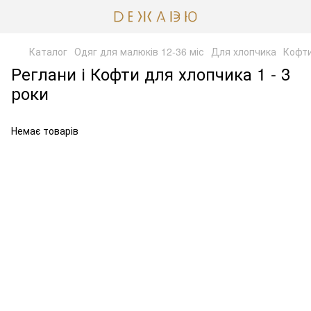
Каталог
Одяг для малюків 12-36 міс
Для хлопчика
Кофти
Реглани і Кофти для хлопчика 1 - 3
роки
Немає товарів