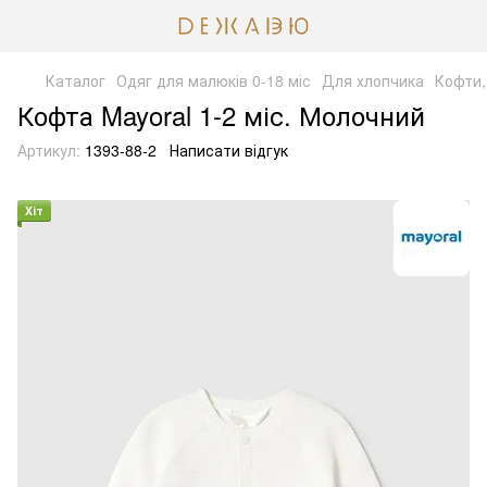
Каталог
Одяг для малюків 0-18 міс
Для хлопчика
Кофти,
Кофта Mayoral 1-2 міс. Молочний
Артикул:
1393-88-2
Написати відгук
Хіт