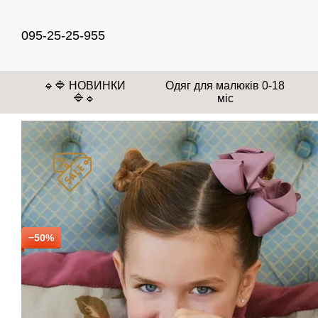
Перейти до основного контенту
095-25-25-955
🔹🔷 НОВИНКИ
Одяг для малюків 0-18
🔷🔹
міс
−50%