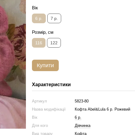
Вік
6 р.
7 р.
Розмір, см
116
122
Купити
Характеристики
Артикул
5823-80
Назва модифікації
Кофта Abel&Lula 6 р. Рожевий
Вік
6 р.
Для кого
Дівчинка
Вид товару
Кофта