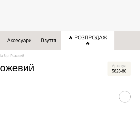
🔥 РОЗПРОДАЖ
Аксесуари
Взуття
🔥
la 6 р. Рожевий
Рожевий
Артикул
5823-80