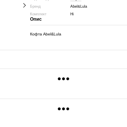
Бренд
Abel&Lula
Комплект
Ні
Опис
Кофта Abel&Lula