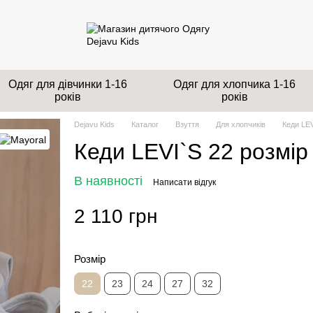
Одяг для дівчинки 1-16
Одяг для хлопчика 1-16
років
років
Dejavu Kids
Каталог
Взуття
Для хлопчиків
Кеди LEV
Кеди LEVI`S 22 розмір
В наявності
Написати відгук
2 110 грн
Розмір
22
23
24
27
32