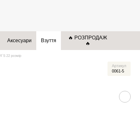
🔥 РОЗПРОДАЖ
Аксесуари
Взуття
🔥
I`S 22 розмір
Артикул
0061-5