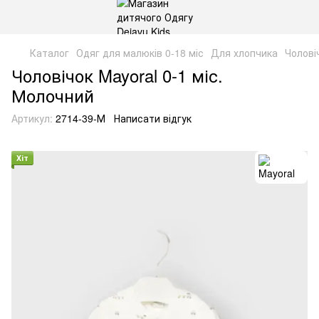
Каталог
Одяг для малюків 0-18 міс
Для хлопчика
Чолові
Чоловічок Mayoral 0-1 міс.
Молочний
Артикул:
2714-39-М
Написати відгук
Хіт