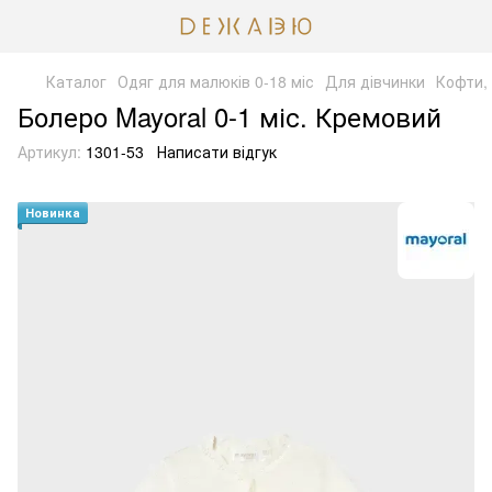
Каталог
Одяг для малюків 0-18 міс
Для дівчинки
Кофти,
Болеро Mayoral 0-1 міс. Кремовий
Артикул:
1301-53
Написати відгук
Новинка