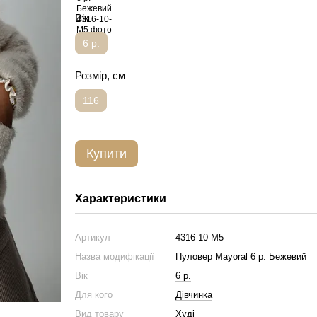
Вік
6 р.
Розмір, см
116
Купити
Характеристики
Артикул
4316-10-М5
Назва модифікації
Пуловер Mayoral 6 р. Бежевий
Вік
6 р.
Для кого
Дівчинка
Вид товару
Худі