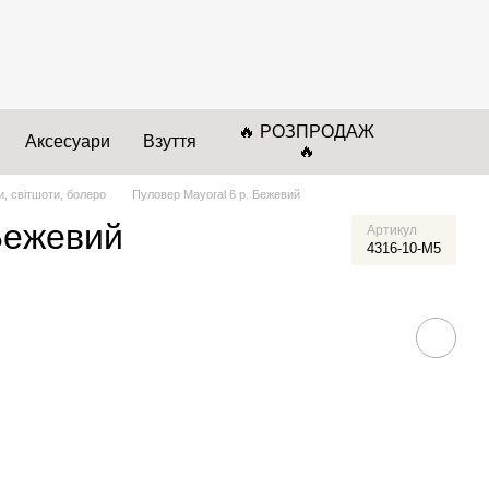
🔥 РОЗПРОДАЖ
Аксесуари
Взуття
🔥
, світшоти, болеро
Пуловер Mayoral 6 р. Бежевий
Бежевий
Артикул
4316-10-М5