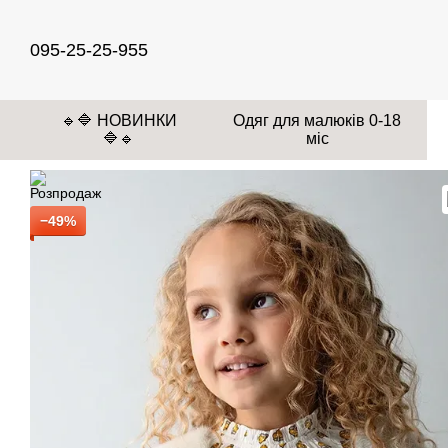
Перейти до основного контенту
095-25-25-955
🔹🔷 НОВИНКИ
Одяг для малюків 0-18
🔷🔹
міс
−49%