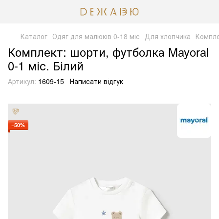
Каталог
Одяг для малюків 0-18 міс
Для хлопчика
Компле
Комплект: шорти, футболка Mayoral
0-1 міс. Білий
Артикул:
1609-15
Написати відгук
−50%