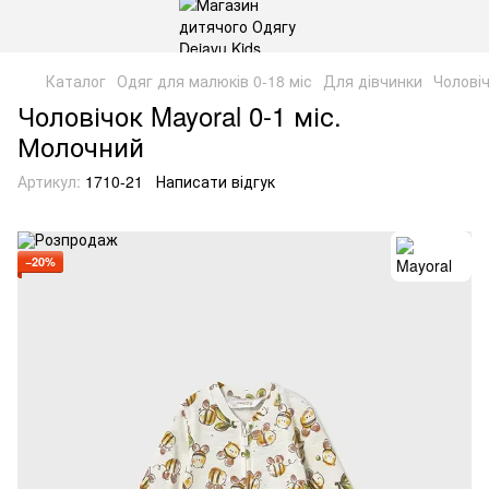
Каталог
Одяг для малюків 0-18 міс
Для дівчинки
Чолові
Чоловічок Mayoral 0-1 міс.
Молочний
Артикул:
1710-21
Написати відгук
−20%