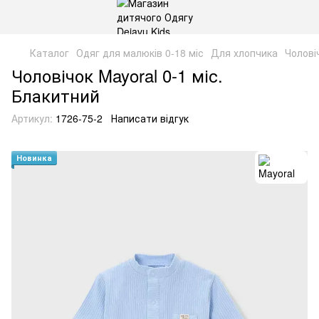
Каталог
Одяг для малюків 0-18 міс
Для хлопчика
Чолові
Чоловічок Mayoral 0-1 міс.
Блакитний
Артикул:
1726-75-2
Написати відгук
Новинка